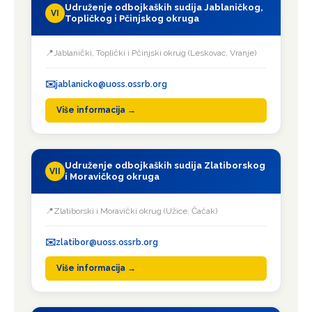
Udruženje odbojkaških sudija Jablaničkog,
VI
Topličkog i Pčinjskog okruga
Jablanički, Toplički i Pčinjski okrug (Leskovac, Vranje)
jablanicko@uoss.ossrb.org
Više informacija →
Udruženje odbojkaških sudija Zlatiborskog
VII
i Moravičkog okruga
Zlatiborski i Moravički okrug (Užice, Čačak)
zlatibor@uoss.ossrb.org
Više informacija →