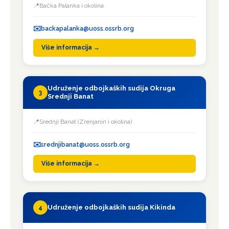
Bačka Palanka i okolina
backapalanka@uoss.ossrb.org
Više informacija →
Udruženje odbojkaških sudija Okruga
3
Srednji Banat
Srednji Banat (Zrenjanin i okolina)
srednjibanat@uoss.ossrb.org
Više informacija →
Udruženje odbojkaških sudija Kikinda
4