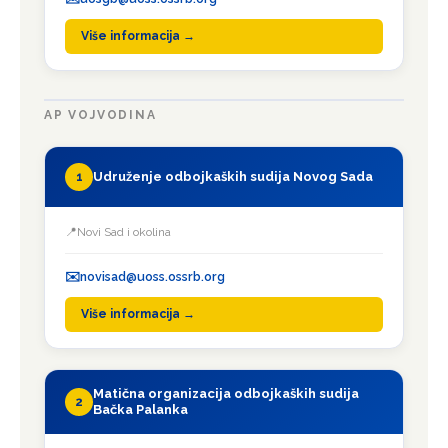
Više informacija →
AP VOJVODINA
Udruženje odbojkaških sudija Novog Sada
1
Novi Sad i okolina
novisad@uoss.ossrb.org
Više informacija →
Matična organizacija odbojkaških sudija
2
Bačka Palanka