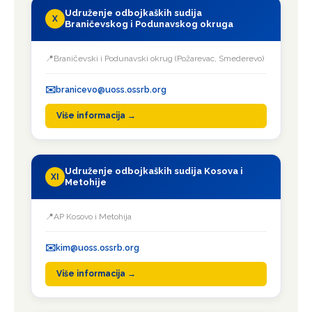
Udruženje odbojkaških sudija
X
Braničevskog i Podunavskog okruga
Braničevski i Podunavski okrug (Požarevac, Smederevo)
branicevo@uoss.ossrb.org
Više informacija →
Udruženje odbojkaških sudija Kosova i
XI
Metohije
AP Kosovo i Metohija
kim@uoss.ossrb.org
Više informacija →