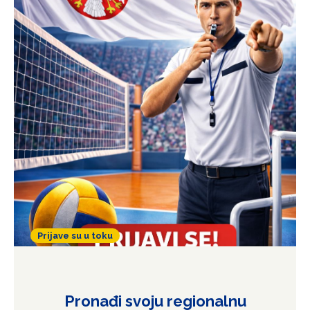
Prijave su u toku
Postanite odbojkaški sudija
Pronađi svoju regionalnu