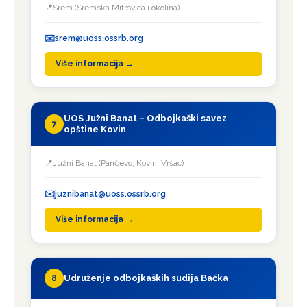
Srem (Sremska Mitrovica i okolina)
srem@uoss.ossrb.org
Više informacija →
UOS Južni Banat – Odbojkaški savez
7
opštine Kovin
Južni Banat (Pančevo, Kovin, Vršac)
juznibanat@uoss.ossrb.org
Više informacija →
Udruženje odbojkaških sudija Bačka
8