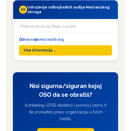
Udruženje odbojkaških sudija Mačvanskog
XII
okruga
Mačvanski okrug (Šabac, Loznica)
macva@uoss.ossrb.org
Više informacija →
Nisi sigurna/siguran kojoj
OSO da se obratiš?
Kontaktiraj UOSS direktno i pomoći ćemo ti
da pronađeš pravu organizaciju u tvom
mestu.