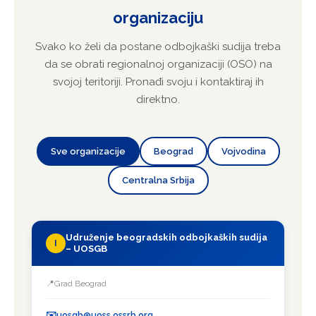
UDRUŽENJE ODBOJKAŠKIH SUDIJA SRBIJE
organizaciju
Kako postati odbojkaški sudija?
Ako voliš odbojku i nisi mlađi od 17 godina, a želiš
Svako ko želi da postane odbojkaški sudija treba
da budeš aktivan deo igre, sudijska karijera je pravi
da se obrati regionalnoj organizaciji (OSO) na
izbor za tebe. Prijavi se udruženju u svojoj sredini.
svojoj teritoriji. Pronađi svoju i kontaktiraj ih
Pogledaj vodič
direktno.
Sve organizacije
Beograd
Vojvodina
Centralna Srbija
Udruženje beogradskih odbojkaških sudija
I
– UOSGB
Grad Beograd
uosgb@uoss.ossrb.org