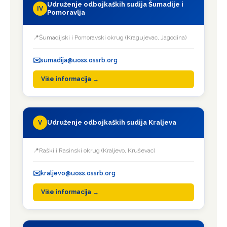
Udruženje odbojkaških sudija Šumadije i
IV
Pomoravlja
Šumadijski i Pomoravski okrug (Kragujevac, Jagodina)
sumadija@uoss.ossrb.org
Više informacija →
Udruženje odbojkaških sudija Kraljeva
V
Raški i Rasinski okrug (Kraljevo, Kruševac)
kraljevo@uoss.ossrb.org
Više informacija →