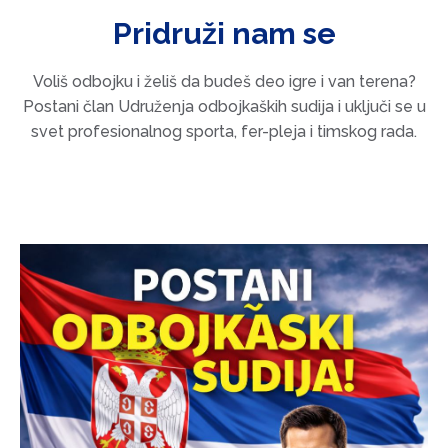
Pridruži nam se
Voliš odbojku i želiš da budeš deo igre i van terena?
Postani član Udruženja odbojkaških sudija i uključi se u
svet profesionalnog sporta, fer-pleja i timskog rada.