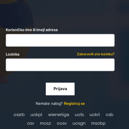
Prijava
Korisničko ime ili imejl adresa
Lozinka
Zaboravili ste lozinku?
Prijava
Nemate nalog?
Registruj se
ossrb
uokpl
wienerliga
uots
uokrl
osb
osv
mosz
oosv
uosgn
msobp