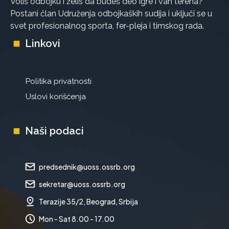
Voliš odbojku i želiš da budeš deo igre i van terena?
Postani član Udruženja odbojkaških sudija i uključi se u
svet profesionalnog sporta, fer-pleja i timskog rada.
Linkovi
Politika privatnosti
Uslovi korišćenja
Naši podaci
predsednik@uoss.ossrb.org
sekretar@uoss.ossrb.org
Terazije 35/2, Beograd, Srbija
Mon - Sat 8.00 - 17.00