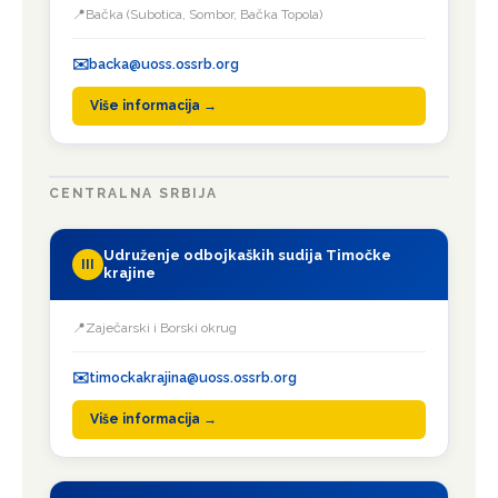
Bačka (Subotica, Sombor, Bačka Topola)
backa@uoss.ossrb.org
Više informacija →
CENTRALNA SRBIJA
Udruženje odbojkaških sudija Timočke
III
krajine
Zaječarski i Borski okrug
timockakrajina@uoss.ossrb.org
Više informacija →