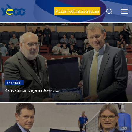
Postani odbojkaški sudija
SVE VESTI
Zahvalnica Dejanu Jovičiću