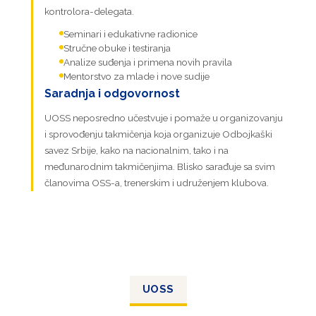
kontrolora-delegata.
Seminari i edukativne radionice
Stručne obuke i testiranja
Analize suđenja i primena novih pravila
Mentorstvo za mlade i nove sudije
Saradnja i odgovornost
UOSS neposredno učestvuje i pomaže u organizovanju
i sprovođenju takmičenja koja organizuje Odbojkaški
savez Srbije, kako na nacionalnim, tako i na
međunarodnim takmičenjima. Blisko sarađuje sa svim
članovima OSS-a, trenerskim i udruženjem klubova.
UOSS