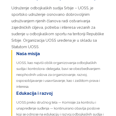
Udruženje odbojkaških sudija Srbije – UOSS, je
sportsko udruženje osnovano dobrovoljnim
udruživanjem njenih članova radi ostvarivanja
zajedničkih ciljeva, potreba i interesa vezanih za
suđenje u odbojkaškom sportu na teritoriji Republike
Srbije. Organizacija UOSS uređena je u skladu sa
Statutom UOSS.
Naša misija
UOSS, kao najviši oblik organizovanja odbojkaških
sudija i kontrolora-delegata, bavi se obezbeđivanjem
neophodnih uslova za organizovanje, razvoj,
osposobljavanje i usavršavanje, kao i zaštitom prava i
interesa.
Edukacija i razvoj
UOSS preko stručnog tela — Komisije za kontrolu i
unapređenje suđenja — kontinuirano obavlja poslove
koji se odnose na edukaciju i razvoj odbojkaških sudija i