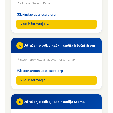
Kikinda i Severni Banat
kikinda@uoss.ossrb.org
Više informacija →
Udruženje odbojkaških sudija Istočni Srem
5
Istočni Srem (Stara Pazova, Inđija, Ruma)
istocnisrem@uoss.ossrb.org
Više informacija →
Udruženje odbojkaških sudija Srema
6