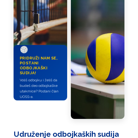
PRIDRUŽI NAM SE,
POSTANI
ODBOJKAŠKI
SUDIJA!
Voliš odbojku i želiš da
budeš deo odbojkaške
utakmice? Postani član
UOSS-a.
Udruženje odbojkaških sudija