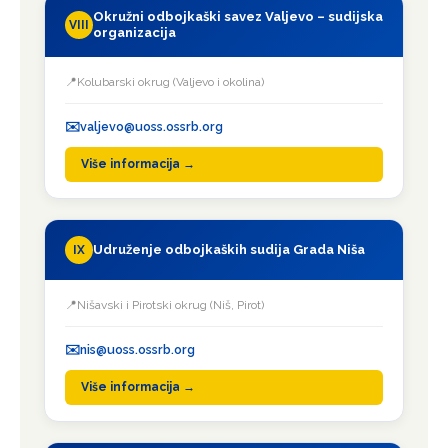
Okružni odbojkaški savez Valjevo – sudijska
VIII
organizacija
Kolubarski okrug (Valjevo i okolina)
valjevo@uoss.ossrb.org
Više informacija →
Udruženje odbojkaških sudija Grada Niša
IX
Nišavski i Pirotski okrug (Niš, Pirot)
nis@uoss.ossrb.org
Više informacija →